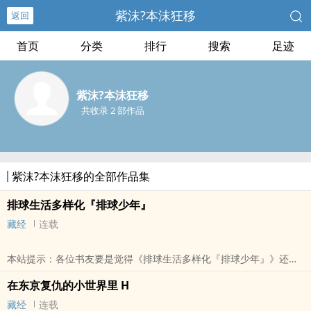
紫沫?本沫狂移
返回
首页
分类
排行
搜索
足迹
紫沫?本沫狂移
共收录 2 部作品
紫沫?本沫狂移的全部作品集
排球生活多样化『排球少年』
藏经
连载
本站提示：各位书友要是觉得《排球生活多样化『排球少年』》还不
错的话请不要忘记向您QQ群和微博里的朋友推荐哦！
在东京复仇的小世界里 H
藏经
连载