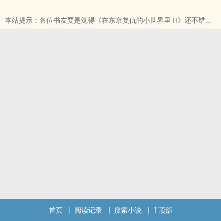
本站提示：各位书友要是觉得《在东京复仇的小世界里 H》还不错的
话请不要忘记向您QQ群和微博里的朋友推荐哦！
首页
阅读记录
搜索小说
顶部