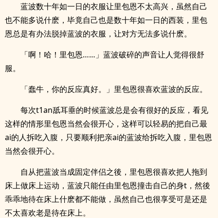
蓝波数十年如一日的衣服让里包恩不太高兴，虽然自己
也不能多说什麽，毕竟自己也是数十年如一日的西装，里包
恩总是有办法脱掉蓝波的衣服，让对方无法多说什麽。
「啊！哈！里包恩……」蓝波破碎的声音让人觉得很舒
服。
「蠢牛，你的反应真好。」里包恩很喜欢蓝波的反应。
每次t1an舐耳垂的时候蓝波总是会有很好的反应，看见
这样的情形里包恩当然会很开心，这样可以轻易的把自己最
ai的人拆吃入腹，只要顺利把亲ai的蓝波给拆吃入腹，里包恩
当然会很开心。
自从把蓝波当成固定伴侣之後，里包恩很喜欢把人拖到
床上做床上运动，蓝波只能任由里包恩撞击自己的身t，然後
乖乖地待在床上什麽都不能做，虽然自己也很享受可是还是
不太喜欢老是待在床上。