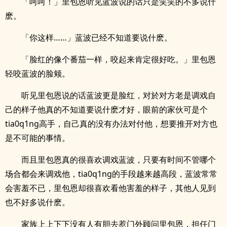
「呵呵！」里包恩听见蓝波说的话只是笑笑的不多说什
麽。
「你这样……」蓝波已经不知道要说什麽。
「脸红的像个番茄一样，咬起来肯定很好吃。」里包恩
轻咬蓝波的脸颊。
听见里包恩说的话蓝波更是脸红，对於对方老是调戏自
己的样子他真的不知道要说什麽才好，眼前的家伙可是个
tia0q1ng高手，自己真的没有办法对付他，想要推开对方也
是不可能的事情。
而且里包恩真的很喜欢调戏蓝波，只要有时间不管哪个
场合都会来调戏他，tia0q1ng的手段越来越高段，蓝波常常
会害羞不已，里包恩却很喜欢看他害羞的样子，其他人见到
也不好多说什麽。
家族上上下下没有人有胆去惹门外顾问里包恩，担任门