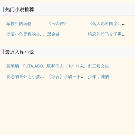
热门小说推荐
《落入彩虹国度》穿越+西幻+言情
军校生的玩物
《玉壶传》
涩涩小鱼是真的会被干透
暗恋的竹马交了男朋友（bg，弯掰直，1v2）
黑金链
最近入库小说
碧琉璃（FUTA,ABO）
联邦病人（1v1 h ABO）
剑三短文集
爱恋的番外之小孩的日常
【综合】亲吻三十题系列
少年，牠的