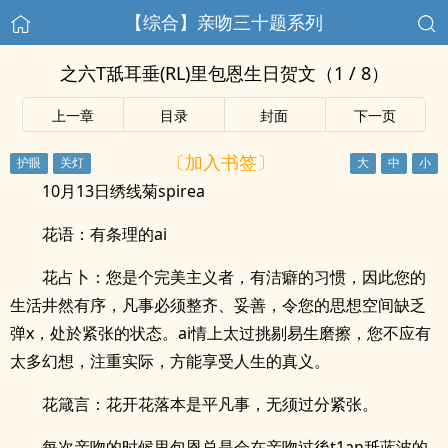
【综合】亲吻三十题系列
之六T舐耳垂(RL)里包恩生日贺文（1 / 8）
上一章
目录
封面
下一页
〔加入书签〕
10月13日绣线菊spirea
花语：有条理的ai
花占卜：您是个完美主义者，有洁癖的习惯，因此您的
生活井然有序，凡事必须整齐、妥善，令您的思想空间缺乏
弹x，处於紧张的状态。ai情上太过挑剔易生磨擦，您不应有
太多幻想，注重实际，方能享受人生的真义。
花箴言：花开花落本是平凡事，无须过分紧张。
每次亲吻的时候里包恩总是会在亲吻过後t1an舐蓝波的