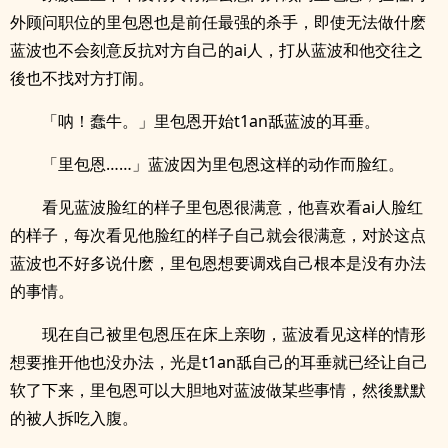
外顾问职位的里包恩也是前任最强的杀手，即使无法做什麽
蓝波也不会刻意反抗对方自己的ai人，打从蓝波和他交往之
後也不找对方打闹。
「呐！蠢牛。」里包恩开始t1an舐蓝波的耳垂。
「里包恩……」蓝波因为里包恩这样的动作而脸红。
看见蓝波脸红的样子里包恩很满意，他喜欢看ai人脸红
的样子，每次看见他脸红的样子自己就会很满意，对於这点
蓝波也不好多说什麽，里包恩想要调戏自己根本是没有办法
的事情。
现在自己被里包恩压在床上亲吻，蓝波看见这样的情形
想要推开他也没办法，光是t1an舐自己的耳垂就已经让自己
软了下来，里包恩可以大胆地对蓝波做某些事情，然後默默
的被人拆吃入腹。