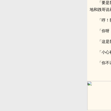
「要是
地和跩哥说
「哼！
「你呀
「这是
「小心
「你不
x