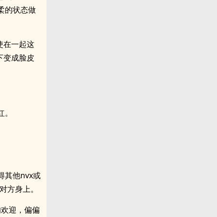
柔的状态做
使在一起这
下变成脸皮
红。
其他nvx或
在对方身上。
的欢迎，偏偏