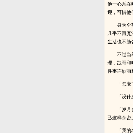
他一心系在
迎，可惜他
身为全
几乎不再魔
生活也不勉
不过当
理，跩哥和
件事连妙丽
「怎麽
「没什
「岁月
己这样亲密
「我的