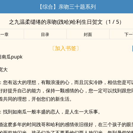
【综合】亲吻三十题系列
之九温柔缱绻的亲吻(跩哈)哈利生日贺文（1 / 5）
上一章
目录
封面
下一
〔加入书签〕
日南瓜pupk
宽大
：您有远大的理想，有颗浪漫的心，而且沉实冷静，相信您是可
好好提升自己的能力，保持一颗感情的心，您一定可以找到跟您
着共同的理想，开创您们的新生活。
：找到如南瓜一般丰盛的恋人，是人生一大乐事。
婚这麽多年的时间跩哥和哈利的感情依旧很好，在三个孩子的眼
的面前放闪光，孩子们为了不要看他们两人放闪光，每到暑假的