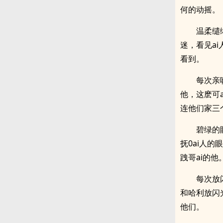
何的动摇。
温柔缱
迷，看见a
看到。
每次亲
他，这麽可
连他们家三
碧绿的
抚0ai人
跩哥ai的他
每次放
和哈利放闪
他们。