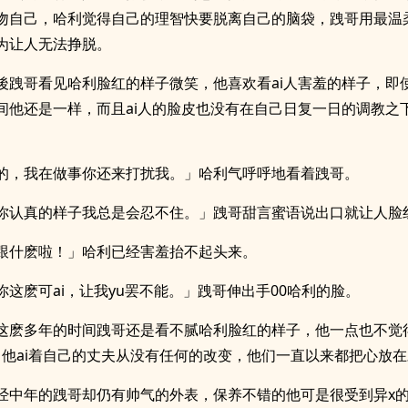
吻自己，哈利觉得自己的理智快要脱离自己的脑袋，跩哥用最温
为让人无法挣脱。
後跩哥看见哈利脸红的样子微笑，他喜欢看ai人害羞的样子，即
间他还是一样，而且ai人的脸皮也没有在自己日复一日的调教之
的，我在做事你还来打扰我。」哈利气呼呼地看着跩哥。
你认真的样子我总是会忍不住。」跩哥甜言蜜语说出口就让人脸
跟什麽啦！」哈利已经害羞抬不起头来。
你这麽可ai，让我yu罢不能。」跩哥伸出手00哈利的脸。
这麽多年的时间跩哥还是看不腻哈利脸红的样子，他一点也不觉得
，他ai着自己的丈夫从没有任何的改变，他们一直以来都把心放
经中年的跩哥却仍有帅气的外表，保养不错的他可是很受到异x