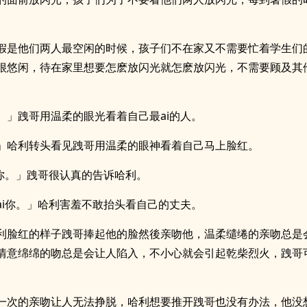
假是他们两人最空闲的时候，孩子们不在家又不需要忙着学生们
很悠闲，待在家里想要怎麽放闪光就怎麽放闪光，不需要顾及其
。」跩哥用温柔的眼光看着自己最ai的人。
」哈利转头看见跩哥用温柔的眼神看着自己马上脸红。
i你。」跩哥很认真的告诉哈利。
ai你。」哈利害羞不敢抬头看自己的丈夫。
利脸红的样子跩哥捧起他的脸然後亲吻他，温柔缱绻的亲吻总是
情意绵绵的吻总是会让人陷入，不小心就会引起乾柴烈火，跩哥
。
一次的亲吻让人无法挣脱，哈利想要推开跩哥也没有办法，他没