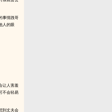
的事情跩哥
他人的眼
会让人害羞
可不会轻易
想到丈夫会