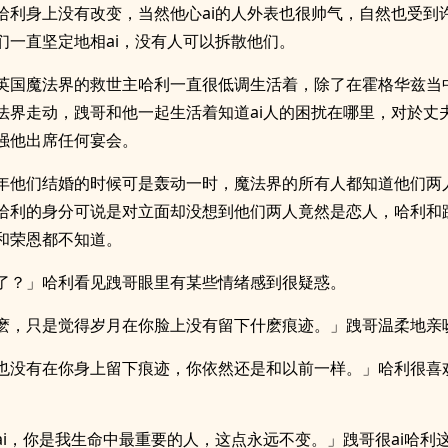
哈利身上没有改变，当然他心ai的人外表也很帅气，自然也受到
们一直坚定地相ai，没有人可以拆散他们。
英国魔法界的救世主哈利一直很低调生活着，除了在霍格华兹当
法界走动，跩哥和他一起生活着知道ai人的困扰在哪里，对於丈
强他出席任何宴会。
年他们结婚的时候可是轰动一时，魔法界的所有人都知道他们两
哈利的身分可说是对立面却没想到他们两人竟然是恋人，哈利和
和荣恩都不知道。
了？」哈利看见跩哥眼里有某些情绪感到很疑惑。
麽，只是觉得岁月在你脸上没有留下什麽痕迹。」跩哥温柔地亲
也没有在你身上留下痕迹，你依然还是和以前一样。」哈利很喜
。
ai，你是我生命中最重要的人，这点永远不变。」跩哥很ai哈利