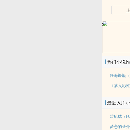
x
热门小说
静海旖旎（
最近入库
碧琉璃（FU
爱恋的番外