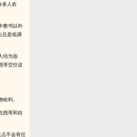
许多人欢
中教书以外
夫总是低调
人结为连
跩哥交往这
吻哈利。
欢跩哥和自
这点不会有任