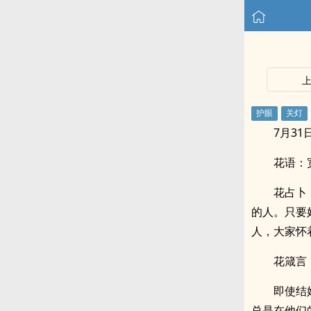
7月31
花语：
花占卜
的人。只要
人，大家怀
花箴言
即使结
总是在他们