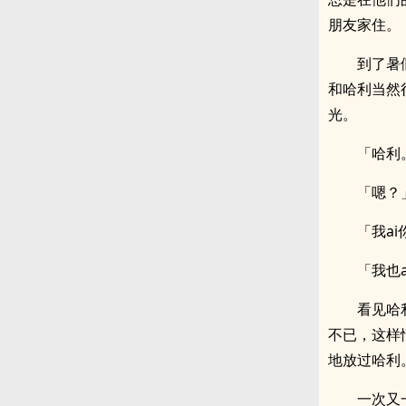
朋友家住。
到了暑
和哈利当然
光。
「哈利
「嗯？
「我a
「我也
看见哈
不已，这样
地放过哈利
一次又