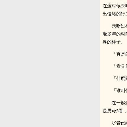
在这时候亲
出侵略的行
亲吻过
麽多年的时
厚的样子。
「真是
「看见
「什麽
「谁叫
在一起
是男x好看
尽管已