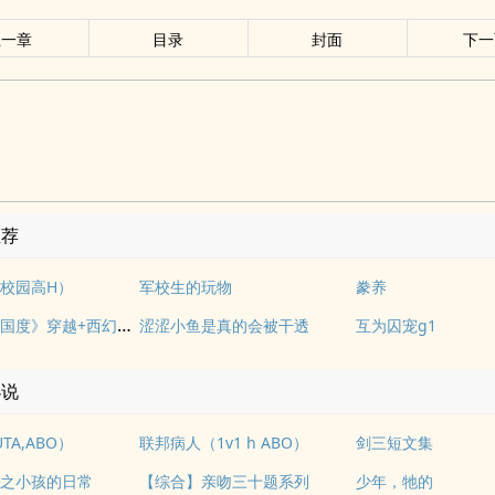
上一章
目录
封面
下一
推荐
校园高H）
军校生的玩物
豢养
《落入彩虹国度》穿越+西幻+言情
涩涩小鱼是真的会被干透
互为囚宠g1
小说
TA,ABO）
联邦病人（1v1 h ABO）
剑三短文集
之小孩的日常
【综合】亲吻三十题系列
少年，牠的