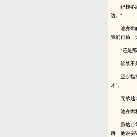
纪槐冬
边。”
池亦燃
我们再偷一
“还是
软禁不
至少指
才”。
元承越
池亦燃
虽然目
所，他说要