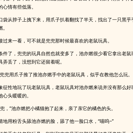
的心情有些低落。
口袋从脖子上拽下来，用爪子扒着翻找了半天，找出了一只黑乎
燃。
接过来一看，可不就是兜兜那时候最喜欢的老鼠玩具。
条件了，兜兜的玩具自然也就变多了，池亦燃很少看它拿出老鼠
具弄丢了，没想到它还留着呢。
~”兜兜用爪子推了推池亦燃手中的老鼠玩具，似乎在教他怎么玩。
象征性地玩了玩老鼠玩具，老鼠玩具对池亦燃来说并没有那么好
他心头暖暖的。
兜兜，”池亦燃把小橘猫抱了起来，亲了亲它的橘色的头。
情地用粉舌头舔池亦燃的脸，舔了他一脸口水，“喵呜~”