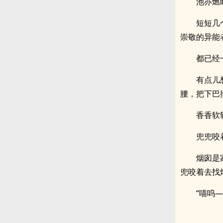
池亦燃
短短几
崇敬的异能
都已经
有点儿
腰，把下巴
香香软
兜兜咬
烟囱是
兜咬着去找
“喵呜