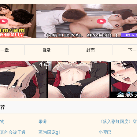
上一章
目录
封面
下一
推荐
物
豢养
真的会被干透
互为囚宠g1
小哑巴