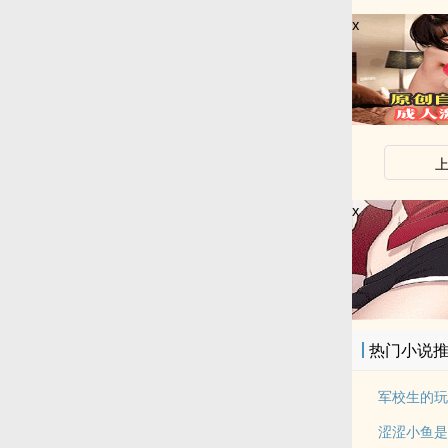
x
x
热门小说
军校生的玩
涩涩小鱼是