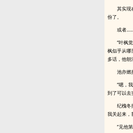
其实现
份了。
或者…
“叶枫
枫似乎从哪
多话，他朝
池亦燃
“嗯，
到了可以去
纪槐冬
我关起来，
“见他