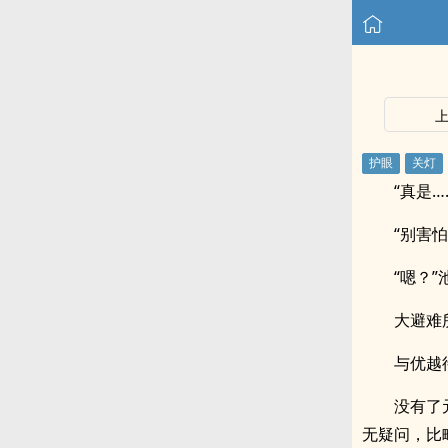
“真是
“别害
“嗯？
大避难
与优越
没有了
无疑问，比