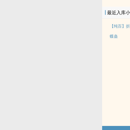
最近入库
【纯百】折
蝶蛊