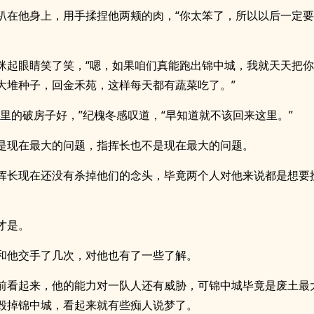
趴在他身上，用手揉捏他两颊的肉，“你太笨了，所以以后一定
眯起眼睛笑了笑，“嗯，如果咱们真能跑出锦中城，我就天天把
大堆种子，回金禾苑，这样每天都有蔬菜吃了。”
那里的破房子好，”纪槐冬感叹道，“早知道就不该回来这里。”
是现在最大的问题，指挥长也不是现在最大的问题。
挥长现在还没有杀掉他们的念头，毕竟两个人对他来说都是想要
才是。
和他交手了几次，对他也有了一些了解。
前看起来，他的能力对一队人还有威胁，可锦中城毕竟是废土最
毁掉锦中城，看起来就有些痴人说梦了。