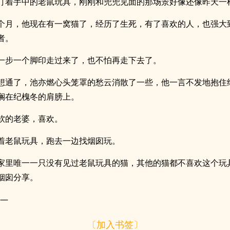
盯着手中的老鼠玩具，刚刚和兜兜见面的那场景好像还像昨天一
个月，他现在有一窝猫了，经历了生死，有了喜欢的人，也强大
者。
一步一个脚印走过来了，也不怕再走下去了。
想通了，池亦燃心头笼罩的愁云消散了一些，他一言不发地抱住
搁在纪槐冬的肩膀上。
软的老婆，喜欢。
着老鼠玩具，跑去一边找烟囱玩。
家里唯一一只没有见过老鼠玩具的猫，其他的猫都不喜欢这个玩
烟囱分享。
——
〔加入书签〕