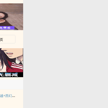
页
《落入彩虹国度》穿越+西幻+言情