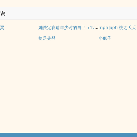
小说
她决定宴请年少时的自己（1v1H）
翼
[nph]aph 桃之夭夭
捷足先登
小疯子