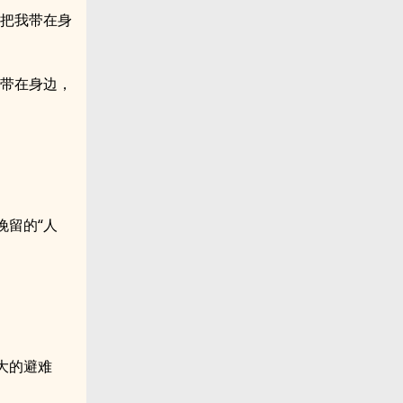
要把我带在身
你带在身边，
挽留的“人
大的避难