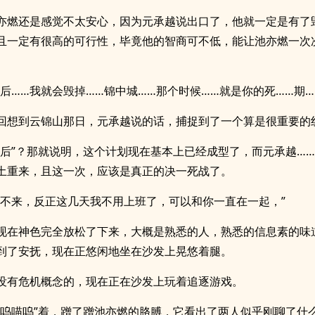
亦燃还是感觉不太安心，因为元承越说出口了，他就一定是有了
且一定有很高的可行性，毕竟他的智商可不低，能让池亦燃一次
之后……我就会毁掉……锦中城……那个时候……就是你的死……期…
回想到云锦山那日，元承越说的话，捕捉到了一个算是很重要的
之后”？那就说明，这个计划现在基本上已经成型了，而元承越…
土重来，且这一次，应该是真正的决一死战了。
来不来，反正这几天我不用上班了，可以和你一直在一起，”
现在神色完全放松了下来，大概是熟悉的人，熟悉的信息素的味
到了安抚，现在正悠闲地坐在沙发上晃悠着腿。
没有危机概念的，现在正在沙发上玩着追逐游戏。
喵呜喵呜”着，蹭了蹭池亦燃的胳膊，它看出了两人似乎刚聊了什