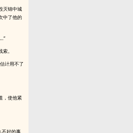
毁灭锦中城
次中了他的
…”
线索。
…估计用不了
道，使他紧
么不好的事