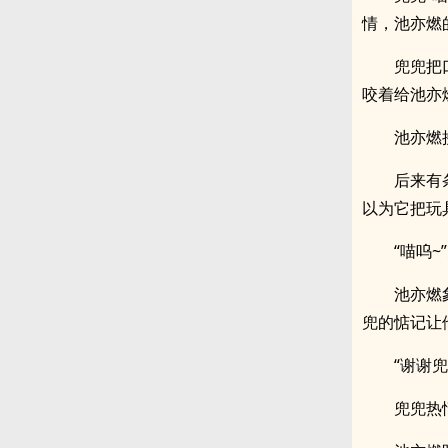
情，池亦燃
兜兜把
咬着给池亦
池亦燃
后来有
以为它把玩
“喵呜
池亦燃
兜的惦记让
“谢谢
兜兜热