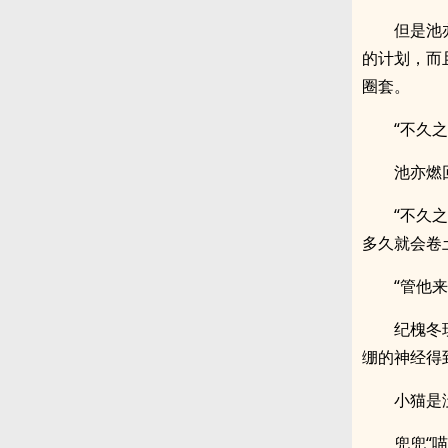
但是池
的计划，而
圈套。
“不久
池亦燃
“不久
多久就会卷
“管他
纪槐冬
绷的神经得
小猫是
兜兜“