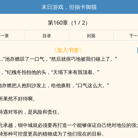
末日游戏，但抽卡御猫
第160章（1 / 2）
上一章
目录
封面
下一
〔加入书签〕
……”池亦燃叹了一口气，“然后就很巧地被我们碰上了。”
怕，”纪槐冬拍拍他的头，“天塌下来有我顶着。”
”池亦燃把人抱到沙发上，给他换鞋，“口气这么大。”
所果然不好待啊。
待遇对等的，是风险和责任。
元承越，锦中城就必须要再打造一个能够保证自己绝对地位的强
畸形种可控度更高的植物成为了他们现在的目标。