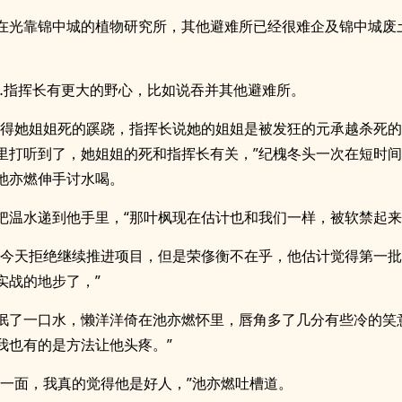
在光靠锦中城的植物研究所，其他避难所已经很难企及锦中城废
…指挥长有更大的野心，比如说吞并其他避难所。
觉得她姐姐死的蹊跷，指挥长说她的姐姐是被发狂的元承越杀死的
里打听到了，她姐姐的死和指挥长有关，”纪槐冬头一次在短时
池亦燃伸手讨水喝。
把温水递到他手里，“那叶枫现在估计也和我们一样，被软禁起来
我今天拒绝继续推进项目，但是荣俢衡不在乎，他估计觉得第一
实战的地步了，”
抿了一口水，懒洋洋倚在池亦燃怀里，唇角多了几分有些冷的笑
我也有的是方法让他头疼。”
第一面，我真的觉得他是好人，”池亦燃吐槽道。