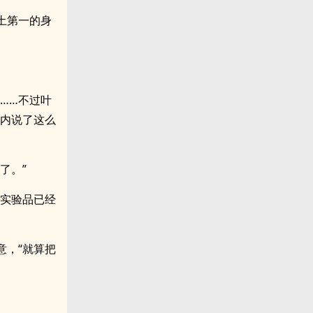
土第一的身
……不过叶
间内说了这么
了。”
批实验品已经
意，“就算把