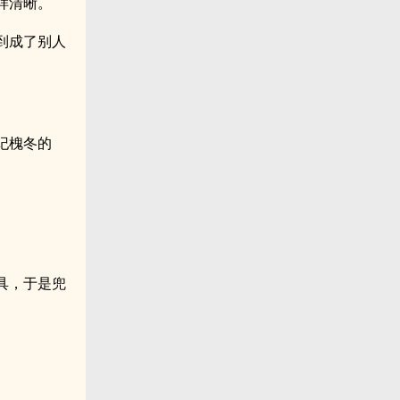
样清晰。
到成了别人
纪槐冬的
具，于是兜