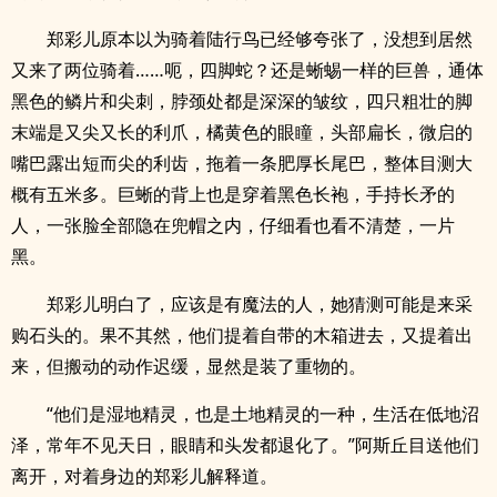
郑彩儿原本以为骑着陆行鸟已经够夸张了，没想到居然
又来了两位骑着……呃，四脚蛇？还是蜥蜴一样的巨兽，通体
黑色的鳞片和尖刺，脖颈处都是深深的皱纹，四只粗壮的脚
末端是又尖又长的利爪，橘黄色的眼瞳，头部扁长，微启的
嘴巴露出短而尖的利齿，拖着一条肥厚长尾巴，整体目测大
概有五米多。巨蜥的背上也是穿着黑色长袍，手持长矛的
人，一张脸全部隐在兜帽之内，仔细看也看不清楚，一片
黑。
郑彩儿明白了，应该是有魔法的人，她猜测可能是来采
购石头的。果不其然，他们提着自带的木箱进去，又提着出
来，但搬动的动作迟缓，显然是装了重物的。
“他们是湿地精灵，也是土地精灵的一种，生活在低地沼
泽，常年不见天日，眼睛和头发都退化了。”阿斯丘目送他们
离开，对着身边的郑彩儿解释道。