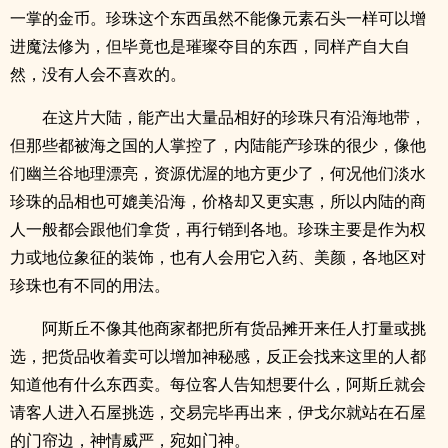
一掌的金币。珍珠这个东西虽然不能像元素石头一样可以增
进魔法修为，但毕竟也是璀璨夺目的东西，同样产自大自
然，没有人会不喜欢的。
在这片大陆，能产出大量品相好的珍珠只有沿海地带，
但那些都被海之国的人掌控了，内陆能产珍珠的很少，像他
们幽兰谷地理漂亮，资源优渥的地方更少了，何况他们淡水
珍珠的品相也可媲美沿海，价格却又更实惠，所以内陆的商
人一般都会跟他们拿货，再行销到各地。珍珠主要是作为权
力或地位象征的装饰，也有人会用它入药、美颜，各地区对
珍珠也有不同的用法。
阿斯丘不像其他商家都把所有货品摊开来任人打量或挑
选，把货品收着卖可以增加神秘感，反正会找来这里的人都
知道他有什么东西卖。每位客人告知想要什么，阿斯丘就会
请客人进入石屋挑选，交易完毕再出来，伊戈尔就站在石屋
的门帘边，神情威严，宛如门神。