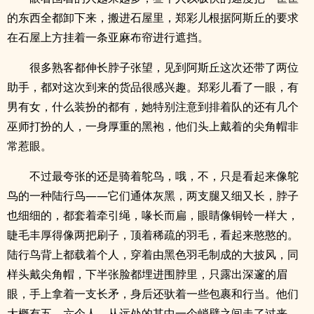
的东西全都卸下来，搬进石屋里，郑彩儿根据阿斯丘的要求
在石屋上方挂着一条亚麻布帘进行遮挡。
很多熟客都伸长脖子张望，见到阿斯丘这次还带了两位
助手，都对这次到来的货品很感兴趣。郑彩儿看了一眼，有
男有女，什么装扮的都有，她特别注意到排着队的还有几个
巫师打扮的人，一身厚重的黑袍，他们头上戴着的尖角帽非
常惹眼。
不过最夸张的还是骑着鸵鸟，哦，不，只是看起来像鸵
鸟的一种陆行鸟——它们通体灰黑，两支腿又细又长，脖子
也细细的，都套着牵引绳，喙长而扁，眼睛像铜铃一样大，
睫毛丰厚得像两把刷子，顶着稀疏的羽毛，看起来憨憨的。
陆行鸟背上都载着个人，穿着由黑色羽毛制成的大披风，同
样头戴尖角帽，下半张脸都埋进围脖里，只露出深邃的眉
眼，手上拿着一支长矛，身后还驮着一些包裹和行当。他们
大概有五、六个人，从远处的其中一个峭壁之间走了过来，