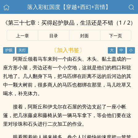
落入彩虹国度【穿越+西幻+言情】
《第三十七章：买得起护肤品，生活还是不错（1 / 2）
上一章
目录
封面
下一页
〔加入书签〕
阿斯丘领着马车来到一个由石头、木头、黏土盖成的一
座方形小屋，旁边还有一个小空地，这就是他们的档口和驻
扎地了。几人翻身下马，把马匹绑在距离不远的后河边的其
中一颗大树前，很多商人的马匹也都绑在那里，马儿吃草又
喝水，补充体力。
接着，阿斯丘和伊戈尔在石屋的旁边支起了一座小帐
篷，把几张藤桌和藤椅从第一辆马车拿下，等会他们要在这
里对珍珠和石头进行二次加工的作业。
眼看围着的人越来越多，叁个人以极快的速度把一筐筐