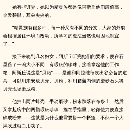
她有些讶异，她以为精灵族都是像阿斯丘他们颜值高，
金发碧眼，耳朵尖尖的。
“精灵族有很多种，每一种又有不同的分支，大家的外貌
会根据居住环境而改动，所学习的魔法当然也就因地制宜
了。”
接下来轮到几名妇女，阿斯丘听完她们的要求，便在石
屋舀了一碗大小不同，有瑕疵的珍珠，接着拿起他的工作
箱，阿斯丘说这是“贝箱”——是他和阿拉维每次出谷必备的道
具，可以用来安放贝壳、贝粉，利用箱盖内侧的磨砂石头将
贝壳现场磨成粉。
他抽出两片蚌壳，手动磨砂，粉末跌落在布条上，然后
又拿起碗中的两颗瑕疵珍珠，捏在手指里，轻微使力便直接
碎成粉末——这就是为什么他需要搭一个帐篷，不然一个大
风吹过就白用功了。