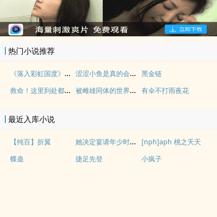
热门小说推荐
《落入彩虹国度》穿越+西幻+言情
涩涩小鱼是真的会被干透
黑金链
救命！这里到处都是阴暗批（西幻NPH）
被雌雄同体的世界爆炒了（玄幻nph）
有伞不打雨夜花
最近入库小说
她决定宴请年少时的自己（1v1H）
【纯百】折翼
[nph]aph 桃之夭夭
蝶蛊
捷足先登
小疯子