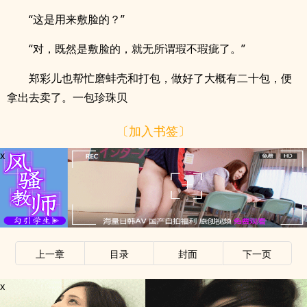
“这是用来敷脸的？”
“对，既然是敷脸的，就无所谓瑕不瑕疵了。”
郑彩儿也帮忙磨蚌壳和打包，做好了大概有二十包，便
拿出去卖了。一包珍珠贝
〔加入书签〕
x
上一章
目录
封面
下一页
x