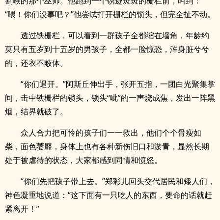
割喉的那个巫师。他跑到一个锈迹斑斑的栅栏前，叫到：
“喂！你们没事吧？”他尝试打开栅栏的锁头，但完全扯不动。
透过铁栅栏，可以看到一群孩子全都缩在墙角，年龄约
莫只有五岁到十五岁的男孩子，全都一脸惊恐，浑身脏兮兮
的，还衣不蔽体。
“你们退开。”阿斯丘伸出手，张开五指，一团白光聚集掌
间，击中铁栅栏的锁头，锁头“呲”的一声烧成焦，发出一阵黑
烟，结界就破了。
众人合力把可怜的孩子们一一救出，他们个个骨瘦如
柴，面色萎靡，身体上也有各种新伤旧口和淤青，显然长期
处于被虐待的状态，大家都感到同情和愤怒。
“你们先把孩子带上去。”郑彩儿回头交代居民和矮人们，
神色凝重地说道：“这下面有一只吃人的东西，要命的话就赶
紧离开！”