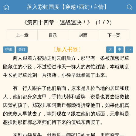
落入彩虹国度【穿越+西幻+言情】
《第四十四章：速战速决！》（1 / 2）
上一章
目录
封面
下一页
〔加入书签〕
两人跟着方智勋走到云峒后方，那里有一条被茂密野草
隐藏住的小径，不过经过昨天一群人的匆忙踩踏，本就胡乱
生长的野草此刻一片狼藉，小径早就暴露了出来。
有一行人跟在了他们后面，原来是几位当地的居民和矮
人，他们都身穿皮甲，手持武器和盾牌，说是也要去拯救被
囚禁的孩子。郑彩儿和阿斯丘都懒得拆穿他们，如果他们真
的想救人早就去了，等到现在？跟在他们的后面，无非就是
想搜刮那群邪恶巫师们留下来的值钱东西罢了。
来到小径尽头，就看见一间破旧的木屋，里面空无一