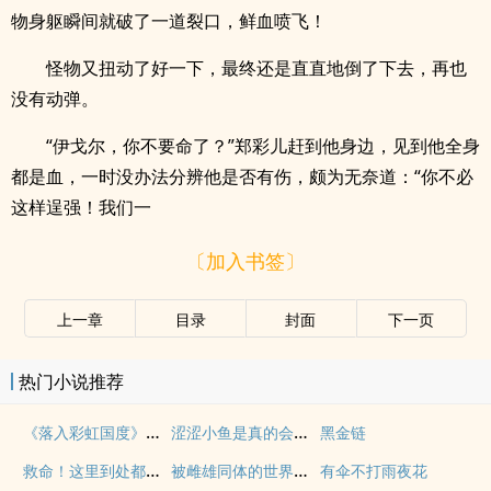
物身躯瞬间就破了一道裂口，鲜血喷飞！
怪物又扭动了好一下，最终还是直直地倒了下去，再也
没有动弹。
“伊戈尔，你不要命了？”郑彩儿赶到他身边，见到他全身
都是血，一时没办法分辨他是否有伤，颇为无奈道：“你不必
这样逞强！我们一
〔加入书签〕
上一章
目录
封面
下一页
热门小说推荐
《落入彩虹国度》穿越+西幻+言情
涩涩小鱼是真的会被干透
黑金链
救命！这里到处都是阴暗批（西幻NPH）
被雌雄同体的世界爆炒了（玄幻nph）
有伞不打雨夜花