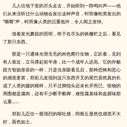
几人往地下室的尽头走去，开始听到一阵鸣叫声——他
们从来没听过什么动物会发出这种声音，时而像蛇类发出的
“嘶嘶”声，时而像人类的沉重低吟，令人闻之发怵。
借着发光蘑菇的照明，终于在尽头的铁栅栏之后，看见
了那只东西。
那是一只通体光滑无毛的肉色爬行生物，正趴着，见到
有人靠近，立马撑起前半身，比一个成年人还高。它的外貌
跟方智勋形容的一样，只是当亲眼看见后，那种恐怖和恶心
的感觉更甚，郑彩儿发现到这只东西开叉的尾巴居然真的长
成了人类的腿的模样，只不过脚指头还未长开而已。怪物的
周围都是腐肉，还有不少断手断脚，难怪腐臭味和血腥味那
么重……
郑彩儿忍住一股强烈的呕吐感，阿斯丘显然也感觉不大
好，面色如土。