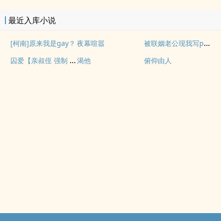
最近入库小说
被联姻老公现我写po文后
[柯南]原来我是gay？
夜幕喧嚣
囚爱【亲叔侄 强制 1v1 h】
渴他
俯仰由人