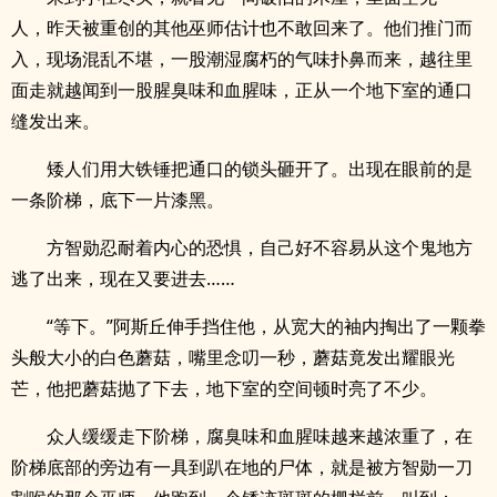
人，昨天被重创的其他巫师估计也不敢回来了。他们推门而
入，现场混乱不堪，一股潮湿腐朽的气味扑鼻而来，越往里
面走就越闻到一股腥臭味和血腥味，正从一个地下室的通口
缝发出来。
矮人们用大铁锤把通口的锁头砸开了。出现在眼前的是
一条阶梯，底下一片漆黑。
方智勋忍耐着内心的恐惧，自己好不容易从这个鬼地方
逃了出来，现在又要进去……
“等下。”阿斯丘伸手挡住他，从宽大的袖内掏出了一颗拳
头般大小的白色蘑菇，嘴里念叨一秒，蘑菇竟发出耀眼光
芒，他把蘑菇抛了下去，地下室的空间顿时亮了不少。
众人缓缓走下阶梯，腐臭味和血腥味越来越浓重了，在
阶梯底部的旁边有一具到趴在地的尸体，就是被方智勋一刀