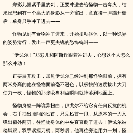
郑彩儿握紧手里的剑，正要冲进去给怪物一击弯火，结
果没想到有一个高大的身影从一旁窜出，竟直接一脚踹开栅
栏，单身只手冲了进去——
怪物见到有食物冲了进来，开始扭动躯体，以一种诡异
的姿势滑行，发出一声更尖锐的恐怖鸣叫——
“伊戈尔！”郑彩儿和阿斯丘跟着冲进去，心想这个人怎么
那么冲动！
正要展开攻击，却见伊戈尔已经冲到那怪物跟前，拥有
两米身高的他在怪物面前毫不逊色，以极快的速度拔出大刀
使力一砍，怪物的那张吸盘利齿瞬间就掉落到地面上。
怪物身躯一阵诡异扭曲，伊戈尔不给它有任何反抗的机
会，右手抽出腰间的匕首，只见匕首一甩，从原本的一刃又
弹出额外两刃，往怪物身体的中央直直刺了进去！伊戈尔站
稳脚跟，双手紧握刀柄，两秒后，他再往旁边用力一划，怪